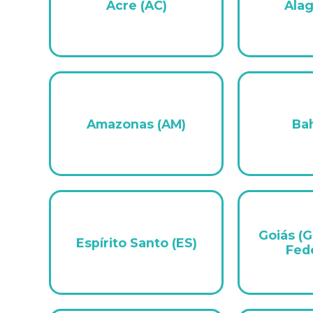
Acre (AC)
Alag
Advocacia-Geral da União
Banco Central do Brasil
Planalto
Amazonas (AM)
Bah
Goiás (G
Espírito Santo (ES)
Fede