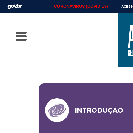
CORONAVÍRUS (COVID-19)
ACESS
Casa Civil
Ministério da Justiça e
Ministério
Segurança Pública
Ministério da Infraestrutura
Ministério da Agricultura,
Ministério
Pecuária e Abastecimento
Ministério de Minas e Energia
Ministério da Ciência,
Ministério
Tecnologia, Inovações e
Comunicações
Controladoria-Geral da União
Ministério da Mulher, da
Secretaria
INTRODUÇÃO
Família e dos Direitos
Humanos