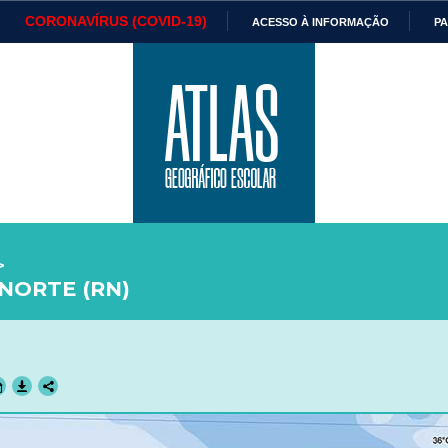
CORONAVÍRUS (COVID-19)
ACESSO À INFORMAÇÃO
PA
Ministério da Defesa
Ministério das Relações
Mini
IR
Exteriores
PARA
O
Ministério da Cidadania
Ministério da Saúde
Mini
CONTEÚDO
Ministério do
Controladoria-Geral da União
Mini
>
NORTE (RN)
Desenvolvimento Regional
Famí
Hum
Advocacia-Geral da União
Banco Central do Brasil
Plan