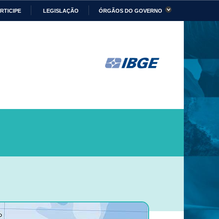
RTICIPE
LEGISLAÇÃO
ÓRGÃOS DO GOVERNO
stério da Economia
Ministério da Infraestrutura
stério de Minas e Energia
Ministério da Ciência,
Tecnologia, Inovações e
Comunicações
stério da Mulher, da
Secretaria-Geral
lia e dos Direitos
anos
alto